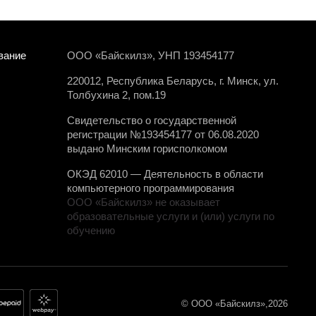
вание
ООО «Байскилз», УНП 193454177
220012, Республика Беларусь, г. Минск, ул.
Толбухина 2, пом.19
Свидетельство о государственной
регистрации №193454177 от 06.08.2020
выдано Минским горисполкомом
ОКЭД 62010 — Деятельность в области
компьютерного программирования
ООО «Байскилз» не оказывает
образовательные услуги и (или) услуги по
обучению
© ООО «Байскилз»,
2026