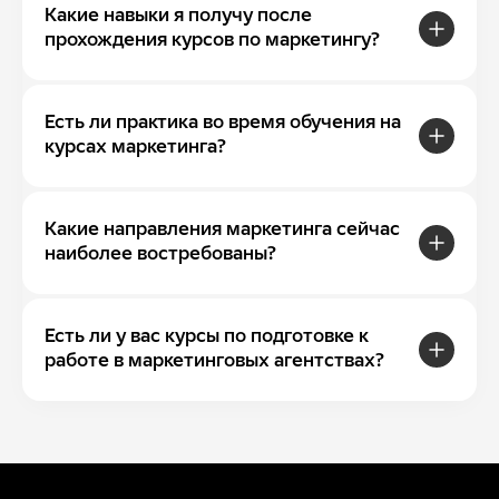
Какие навыки я получу после
Чем перспективно обучение
прохождения курсов по маркетингу?
маркетологов в GB?
Среди основных преимуществ сотрудничества с нами можно
Есть ли практика во время обучения на
выделить следующие:
курсах маркетинга?
можно осваивать новую специальность из любой точки
РБ (Брест, Витебск, Гомель, Гродно, Могилев и другие
города);
Какие направления маркетинга сейчас
множество модулей для любого возраста и уровня
наиболее востребованы?
знаний: для школьников, начинающих и продвинутых IT-
специалистов;
индивидуальный подход к каждому студенту;
Есть ли у вас курсы по подготовке к
быстрый старт в любой профессии, связанной с
работе в маркетинговых агентствах?
цифровыми технологиями;
содействие опытных преподавателей и специалистов из
ведущих айти компаний;
принимаем платежи в рассрочку;
доступные цены и дополнительные уроки в подарок.