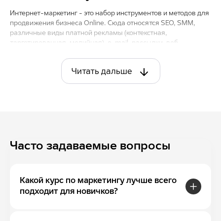
Интернет-маркетинг - это набор инструментов и методов для
продвижения бизнеса Online. Сюда относятся SEO, SMM,
различные виды платной рекламы (контекстная,
таргетированная, медийная), e-mail-рассылки, веб-
аналитика и т.п.
Читать дальше
Какие маркетинговые курсы предлагает
площадка GeekBrains?
У нас можно
отучиться
по следующим направлениям:
продакт-маркетолог;
SMM-специалист;
Часто задаваемые вопросы
бренд-менеджер;
SEO-специалист;
таргетолог;
Какой курс по маркетингу лучше всего
редактор;
подходит для новичков?
менеджер маркетплейсов;
digital-маркетолог.