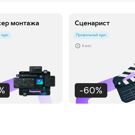
сер монтажа
Сценарист
 курс
Профильный курс
8 мес
%
-60%