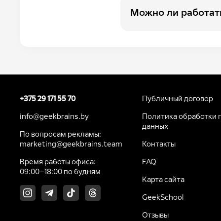
Можно ли работат
Бухгалтер
Веб-дизайнер
Веб-разработчик
Геймдизайнер
Графический дизайнер
+375 29 171 55 70
Публичный договор
info@geekbrains.by
Политика обработки 
Дизайнер интерьеров
данных
По вопросам рекламы:
Дизайнер одежды
marketing@geekbrains.team
Контакты
Интернет-маркетолог
Время работы офиса:
FAQ
09:00–18:00 по будням
Копирайтер
Карта сайта
Ландшафтный дизайнер
GeekSchool
Отзывы
Маркетолог e-commerce