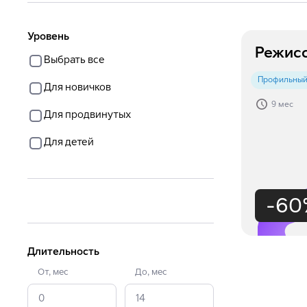
Уровень
Режис
Выбрать все
Профильный
Для новичков
9 мес
Для продвинутых
Для детей
-60
Длительность
От
,
мес
До
,
мес