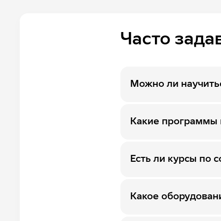
Data Scientist
DevOps-инженер
Часто зада
Digital иллюстратор
Event-менеджер
Fashion-стилист
Можно ли научитьс
Frontend-разработчик
Какие программы и
IT-рекрутер
Motion-designer
Есть ли курсы по
Performance-маркетолог
Product manager
Какое оборудован
SMM-менеджер
Бизнес-аналитик