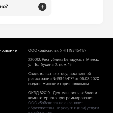
но?
ирование
ООО «Байскилз», УНП 193454177
220012, Республика Беларусь, г. Минск,
ул. Толбухина, 2, пом. 19
Свидетельство о государственной
регистрации №193454177 от 06.08.2020
выдано Минским горисполкомом
ОКЭД 62010 - Деятельность в области
компьютерного программирования
ООО «Байскилз» не оказывает
образовательные услуги и (или) услуги