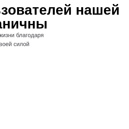
зователей нашей
аничны
жизни благодаря
воей силой