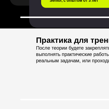
Senior, с опытом от 3 лет
Практика для тре
После теории будете закреплят
выполнять практические работ
реальным задачам, или проход