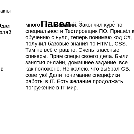
а
такты
юсь
Учёбой в GeekBrains доволен, получил
Павел
я
много новых знаний. Закончил курс по
свет
специальности Тестировщик ПО. Пришёл 
злайт
афий
Разработка и подгот
граф
обучению с нуля, теперь понимаю код C#,
кстурой
Полу
получил базовые знания по HTML, CSS.
м и импульсным
Владение профессио
Там не всё страшно. Очень классные
 современные фотографы
ge&Burn
про
Фотосъёмка на цифр
Ск
спикеры. Прям спецы своего дела. Были
еского фотографа
занятия онлайн, домашнее задание, все
 моделями
Правовые основы ра
Гонорар фотографа
Детальн
 в
как положено. Не жалею, что выбрал GB,
 Фотограф
онлайн-
советую! Дали понимание специфики
определяется его
Дизайн
работы в IT. Есть желание продолжать
иалом, жанры фотографии
77 часов теории
678 часов практики
ксей Соколов
Моника Дубинк
мастерством, и в до
погружение в IT мир.
фа
ll-life-фотограф
Фотограф, 
художница
нет ограничений
Попа
акияжа для рекламной съемки
Будете
профессиональном
териалах с
польз
етушировать,
One
ступом
профес