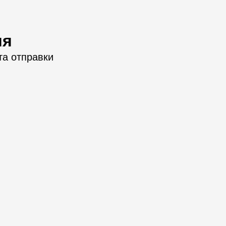
ия
та отправки