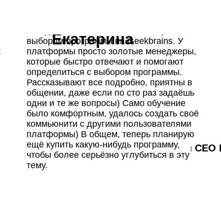
Всегда увлекалась IT, но была проблема с
Екатерина
выбором программы на Geekbrains. У
к
платформы просто золотые менеджеры,
овка визуала для соцсетей
которые быстро отвечают и помогают
чить полную
определиться с выбором программы.
нальной техникой
Рассказывают все подробно, приятны в
грамму
овую и пленочную камеру
идка действует
общении, даже если по сто раз задаёшь
0
дней
21
:
21
:
02
одни и те же вопросы) Само обучение
боты фотографа
ая программа и консультация по
было комфортным, удалось создать своё
курсу
Оставьте заявку
коммьюнити с другими пользователями
-60%
Разработка
платформы) В общем, теперь планирую
айте
Наиля Синицына
Количество мест ограничено
ходе
ещё купить какую‑нибудь программу,
визуальная
Основатель и CEO 
чтобы более серьёзно углубиться в эту
Agency
дите на практику
тему.
Имя
 работать на fashion-съемке с другими
ователями платформы и командой
E-mail
сионалов: стилистами, визажистами,