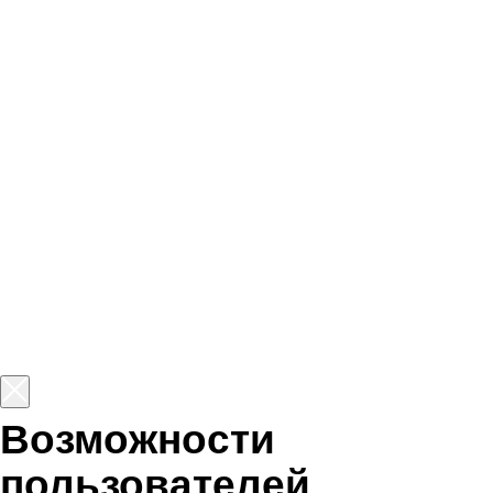
нашей платформы
безграничны
Истории обычных людей,
преобразивших свои жизни
благодаря обучению ИТ-
профессии. Они восхищают нас
своей силой и вдохновляют
на подобные перемены.
Старт в одной из
самых
востребованных
профессий 2026 года