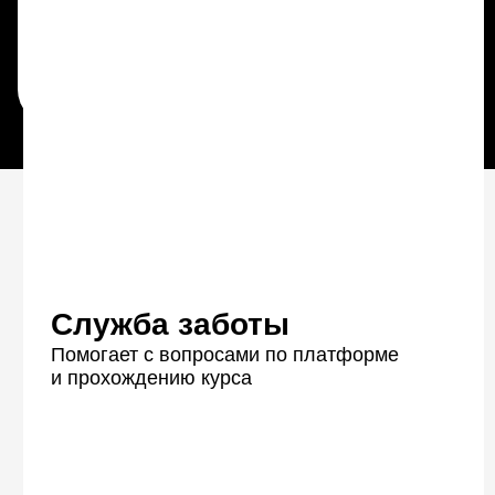
Даю согласие на обработку персональных данных, в том числе с
целью получения информации о новых продуктах, демо доступах,
скидках, персонализированных предложениях, акциях и полезных
вебинарах
на следующих условиях
Служба заботы
Ознакомиться с условиями
публичного договора
Помогает с вопросами по платформе
и прохождению курса
Персональная обратная
связь на ваши задания
Подробная обратная связь от кураторов-
экспертов поможет сделать ваши работы
еще лучше