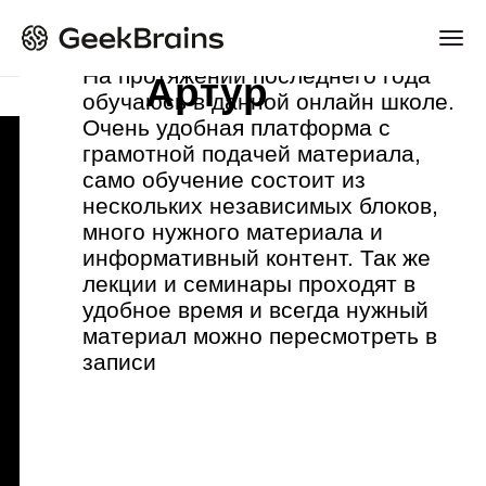
Навыки:
О профессии
Установка Adobe Premiere и
Монтаж трейлеров
Введение в цветокоррекцию
Основы After Effects
Введение в теорию монтажа
Основные понятия
первые шаги
Монтаж промо
Основы монтажа в DaVinci
Бесплатные ассистенты в After
Avid Media Composer
Теория монтажа
Adobe Premiere Pro
Монтаж малых форм
DaVinci
After Effects
Монтаж в кино
На протяжении последнего года
Уч
Склейки и переходы
Форматы и параметры видео
Монтаж ТВ-спота
Resolve: вкладки Edit и Сut,
Effects и их возможности
Работа с дублями и черновой
Артур
обучаюсь в данной онлайн школе.
по
4 практических задания
8 практических заданий, 1 итоговый
4 практических задания
8 практических заданий, 1 итоговый
6 практических заданий, 1 итоговый
10 практических заданий, 1 итоговый
Тестирование
Дизайн
Базовые приемы
Черновой монтаж
Монтаж для социальных сетей
мультикамера
Анимация фотографий при помощи
монтаж
Главная
Курсы
Кино и музыка
Режиссер монтажа
Подготовка материалов для монтажа
Сертификат от Lerna
3 485 589
Получить консультацию
человек по
Очень удобная платформа с
За
Звук и музыка
Переходы
Передача монтажного проекта в
Photoshop и After Effects
Тримминг и диалоги
проект
проект
проект
проект
Саунд-дизайн и подбор музыки
грамотной подачей материала,
Те
Исторический экскурс
Создание титров
DaVinci Resolve
Экспрешены и наследование
Диалоги
всему миру уже
По завершении вы получите
Работа по ТЗ и сценарному плану
само обучение состоит из
об
Работа со звуком
Primaries. Инструменты базовой
Трекинг в After Effects
Работа со звуком
сертификат о прохождении
поменяли жизнь с
Базовая и продвинутая цветокоррекция
нескольких независимых блоков,
ко
Онлайн-курс
Основы цветокоррекции
цветокоррекции
Художественные приемы в
онлайн-курса
много нужного материала и
HT
помощью GeekBrains
Мультикамера и работа в панели
Secondaries. Инструменты
монтаже
Как от 
информативный контент. Так же
Оч
Профессия Режиссер
Production
селективной цветокоррекции
Титры как часть фильма
Все еще сомневаетесь?
перейти
Как стать тестировщиком,
Сможете работать в кино,
лекции и семинары проходят в
сп
Теория в видеоматериалах с
Длительность 9 мес.
9 проектов
Хромакей и дополнительные
Работа с нодами
Работа с эффектами
Илья Зернов
Алексей Н
космоса
лежа на больничной койке
монтажа
рекламе, на телевидении —
удобное время и всегда нужный
он
Junior Режиссер монтажа
Выбор планов, построение композиции и
возможности
Использование цветовых
Чистовой монтаж
безграничным доступом
Режиссер монтажа,
Колорис
Евгений 
Алексей Дубовский
материал можно пересмотреть в
по
везде, где есть видеопродакшн
Импорт, рендер и продвинутые
профилей LUTs
кадра
Получить полную
Изучайте материалы в удобное время,
motion-дизайнер, 15 лет
в прод
Другие названия вашей профессии:
76 часов теории
записи
GB
настройки Adobe Premiere Pro
Разработка грейда по шагам
всегда можете к ним вернуться, чтобы
Подбор и настройка эффектов в кадре
в кино и на телевидении
CGCom
видеомонтажер, режиссер
программу
сп
Экспорт материала
повторить
Инструменты:
Синхронизация файлов
медиаконтента, монтажер
Режиссер монтажа объединяет отснятый
же
434 часа практики
Бонус: Как устроена работа
Детальная программа и
Создание титров, анимации, инфографики
Режиссер монтажа на
IT 
материал в целостную картину. Благодаря
колориста
консультация по онлайн-курсу
его работе в кино, клипах, рекламе и других
фрилансе может сотрудничать
Premiere Pro
Audition
видео появляется единый сюжет,
с блогерами или брать проекты
DaVinci Resolve
After Effects
считывается настроение и посыл
от студий