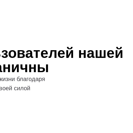
зователей нашей
аничны
жизни благодаря
воей силой