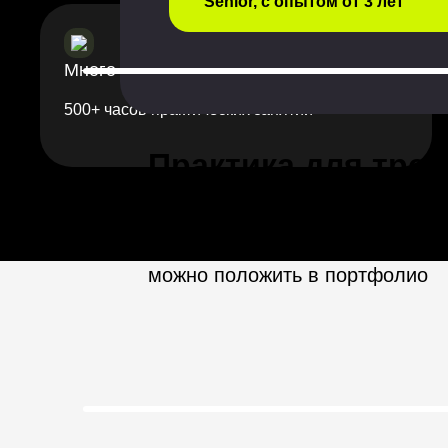
Senior, с опытом от 3 лет
Много практики
500+ часов практических занятий
Практика для тре
Чтобы материал лучше усваива
выполнять задания: после теор
работа или тест. Все задачи п
можно положить в портфолио