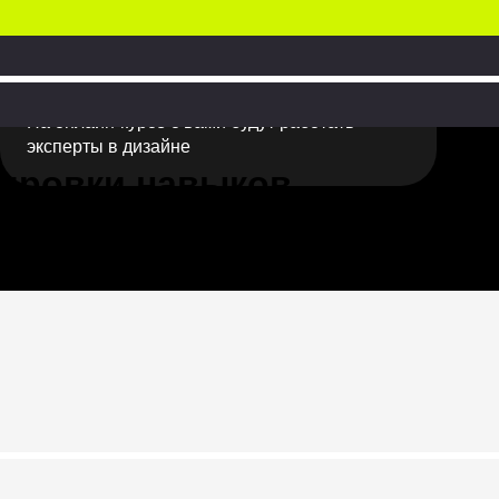
Вебинары в мини-группах
На онлайн-курсе с вами будут работать
эксперты в дизайне
нировки навыков
лся, вы постоянно будете
ии вас ждет практическая
риближены к реальным — их