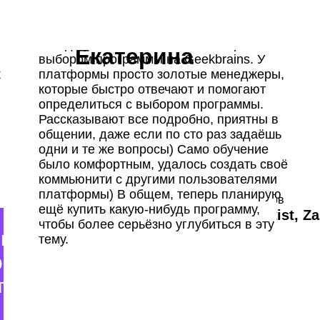
Всегда увлекалась IT, но была проблема с
Екатерина
выбором программы на Geekbrains. У
к
платформы просто золотые менеджеры,
едывательного анализа
которые быстро отвечают и помогают
чить полную
определиться с выбором программы.
ых в Pandas, Matplotlib
Рассказывают все подробно, приятны в
грамму
ри помощи нейросетевых подходов
идка действует
общении, даже если по сто раз задаёшь
0
дней
11
:
13
:
35
одни и те же вопросы) Само обучение
ng: оценка важности фичей, отбор
ет
ая программа и консультация по
было комфортным, удалось создать своё
курсу
ы уменьшения размерности
Оставьте заявку
коммьюнити с другими пользователями
-60%
Разработка
задачами с помощью стандартных
платформы) В общем, теперь планирую
робокова
Андрей Мещеряков
Количество мест ограничено
ещё купить какую‑нибудь программу,
ner R&D, ELMA
Applied scientist, Z
arning
чтобы более серьёзно углубиться в эту
щайте воркшопы, прямые
тему.
Имя
ы и дизайн-спринты
спертами
Lab
Excel
Pycharm
E-mail