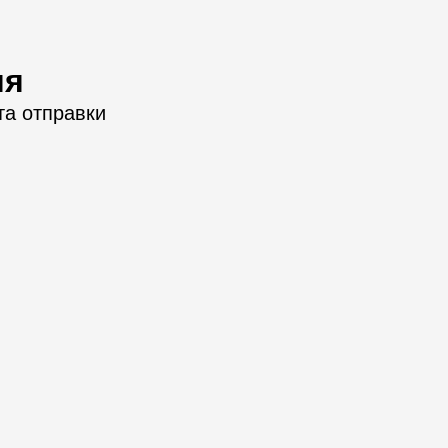
ия
та отправки