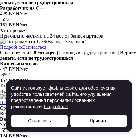
деньги, если не трудоустроишься
Разработчик на C++
429 BYN/мес
-
65%
151 BYN/мес
Хит продаж
При оплате частями на 24 мес.от банка-партнёра
Подробнее
Записаться
Срок обучения:
8 месяцев
| Помощь в трудоустройстве
| Вернем
деньги, если не трудоустроишься
Бизнес-аналитик
447 BYN/мес
-
65%
157 BYN/мес
Хит продаж
Сайт использует файлы cookie для обеспечения
При оплате частями на 18 мес.от банка-партнёра
удобства пользователей сайта, его улучшения,
предоставления персонализированных
Подробнее
Записаться
рекомендаций.
Подробнее
Срок обучения:
12 месяцев
| Помощь в трудоустройстве
|
Вернем деньги, если не трудоустроишься
DevOps-инженер
Отклонить
Принять
353 BYN/мес
-
65%
124 BYN/мес