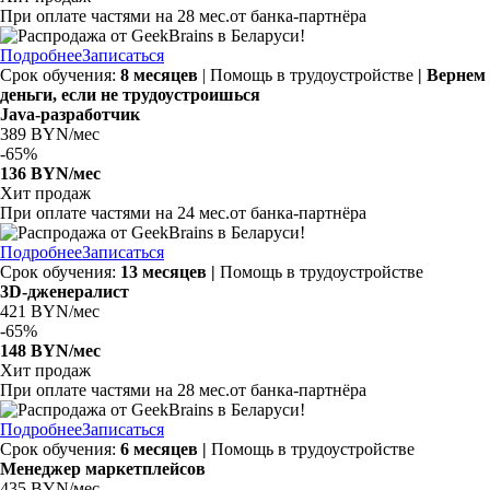
При оплате частями на
28 мес.
от банка-партнёра
Подробнее
Записаться
Срок обучения:
8 месяцев
| Помощь в трудоустройстве
| Вернем
деньги, если не трудоустроишься
Java-разработчик
389 BYN/мес
-
65%
136 BYN/мес
Хит продаж
При оплате частями на
24 мес.
от банка-партнёра
Подробнее
Записаться
Срок обучения:
13 месяцев |
Помощь в трудоустройстве
3D-дженералист
421 BYN/мес
-
65%
148 BYN/мес
Хит продаж
При оплате частями на
28 мес.
от банка-партнёра
Подробнее
Записаться
Срок обучения:
6 месяцев |
Помощь в трудоустройстве
Менеджер маркетплейсов
435 BYN/мес