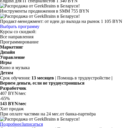
English для IT специалистов
1 340 BYN
Инструменты продвижения в SMM
755 BYN
Продакт-менеджмент: от идеи до выхода на рынок
1 105 BYN
Выбрать программу
Курсы со скидкой:
Все направления
Программирование
Маркетинг
Дизайн
Управление
Игры
Кино и музыка
Детям
Срок обучения:
13 месяцев
| Помощь в трудоустройстве
|
Вернем деньги, если не трудоустроишься
Разработчик
407 BYN/мес
-
65%
143 BYN/мес
Хит продаж
При оплате частями на
24 мес.
от банка-партнёра
Подробнее
Записаться