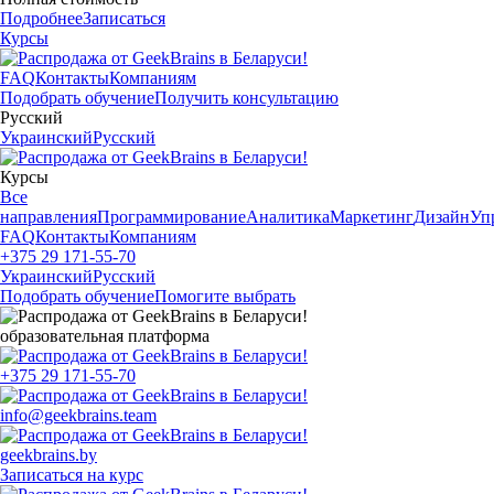
Подробнее
Записаться
Курсы
FAQ
Контакты
Компаниям
Подобрать обучение
Получить консультацию
Русский
Украинский
Русский
Курсы
Все
направления
Программирование
Аналитика
Маркетинг
Дизайн
Уп
FAQ
Контакты
Компаниям
+375 29 171-55-70
Украинский
Русский
Подобрать обучение
Помогите выбрать
образовательная платформа
+375 29 171-55-70
info@geekbrains.team
geekbrains.by
Записаться на курс